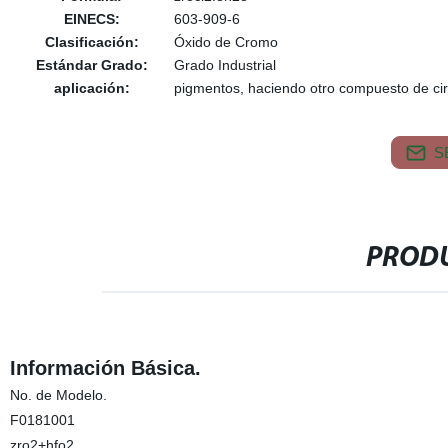
EINECS:
603-909-6
Clasificación:
Óxido de Cromo
Estándar Grado:
Grado Industrial
aplicación:
pigmentos, haciendo otro compuesto de ci
S
PRODU
Información Básica.
No. de Modelo.
F0181001
zro2+hfo2