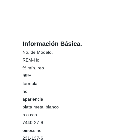
Información Básica.
No. de Modelo.
REM-Ho
% mín. reo
99%
fórmula
ho
apariencia
plata metal blanco
n.o cas
7440-27-9
einecs no
231-137-6