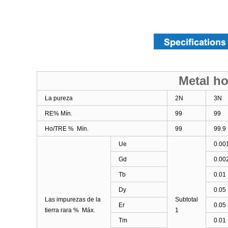
Metal h
La pureza
2N
3N
RE% Mín.
99
99
Ho/TRE % Mín.
99
99.9
Ue
0.00
Gd
0.00
Tb
0.01
Dy
0.05
Las impurezas de la
Subtotal
Er
0.05
tierra rara % Máx.
1
Tm
0.01