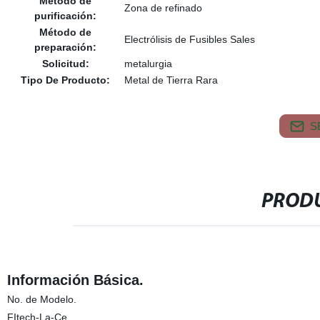
Método de
Zona de refinado
purificación:
Método de
Electrólisis de Fusibles Sales
preparación:
Solicitud:
metalurgia
Tipo De Producto:
Metal de Tierra Rara
S
PRODU
Información Básica.
No. de Modelo.
FItech-La-Ce