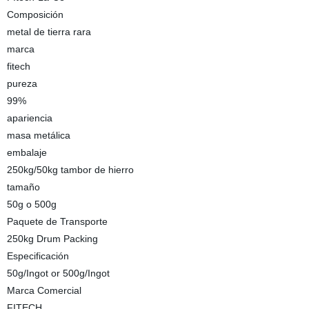
Composición
metal de tierra rara
marca
fitech
pureza
99%
apariencia
masa metálica
embalaje
250kg/50kg tambor de hierro
tamaño
50g o 500g
Paquete de Transporte
250kg Drum Packing
Especificación
50g/Ingot or 500g/Ingot
Marca Comercial
FITECH