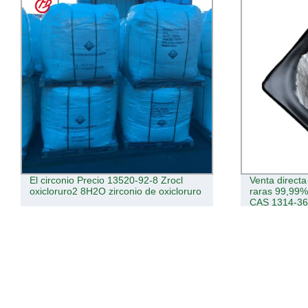
Venta directa de fábrica óxido de tierras
CAS 12061-16
raras 99,99%Min polvo de óxido de itrio
óxido de Erbi
CAS 1314-36-9
Producción