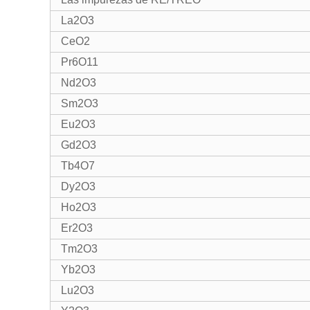
La2O3
CeO2
Pr6O11
Nd2O3
Sm2O3
Eu2O3
Gd2O3
Tb4O7
Dy2O3
Ho2O3
Er2O3
Tm2O3
Yb2O3
Lu2O3