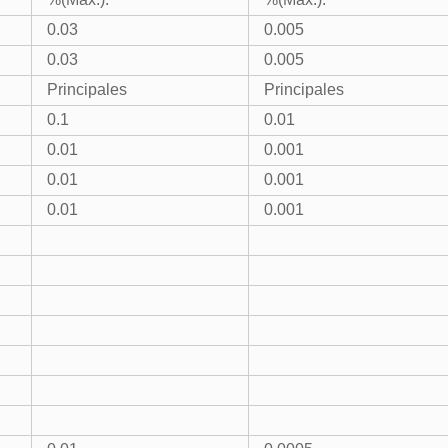
0.03
0.005
0.03
0.005
Principales
Principales
0.1
0.01
0.01
0.001
0.01
0.001
0.01
0.001