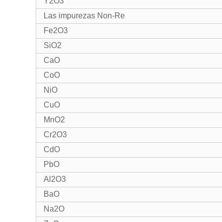
Y2O3
Las impurezas Non-Re
Fe2O3
SiO2
CaO
CoO
NiO
CuO
MnO2
Cr2O3
CdO
PbO
Al2O3
BaO
Na2O