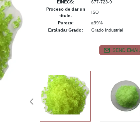
EINECS:
677-723-9
Proceso de dar un
ISO
título:
Pureza:
≥99%
Estándar Grado:
Grado Industrial
SEND EMAIL