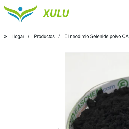
XULU
Hogar
Productos
El neodimio Selenide polvo C