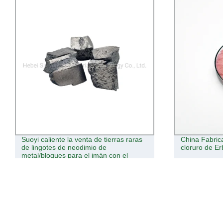
China Fabricante 99,5%~99,95% Ercl3
Suoyi Factor
cloruro de Erbium
Praseodimio d