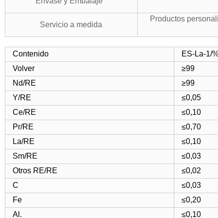
Envase y Embalaje
Productos personal
Servicio a medida
Contenido
ES-La-1/
Volver
≥99
Nd/RE
≥99
Y/RE
≤0,05
Ce/RE
≤0,10
Pr/RE
≤0,70
La/RE
≤0,10
Sm/RE
≤0,03
Otros RE/RE
≤0,02
C
≤0,03
Fe
≤0,20
Al.
≤0,10