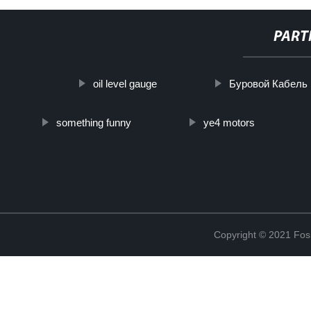
PART
oil level gauge
Буровой Кабель
something funny
ye4 motors
Copyright © 2021 Fosh