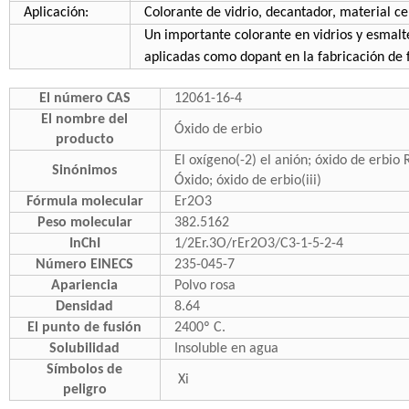
Aplicación:
Colorante de vidrio, decantador, material cerá
Un importante colorante en vidrios y esmal
aplicadas como dopant en la fabricación de f
El número CAS
12061-16-4
El nombre del
Óxido de erbio
producto
El oxígeno(-2) el anión; óxido de erbio
Sinónimos
Óxido; óxido de erbio(iii)
Fórmula molecular
Er2O3
Peso molecular
382.5162
InChI
1/2Er.3O/rEr2O3/C3-1-5-2-4
Número EINECS
235-045-7
Apariencia
Polvo rosa
Densidad
8.64
El punto de fusión
2400º C.
Solubilidad
Insoluble en agua
Símbolos de
Xi
peligro