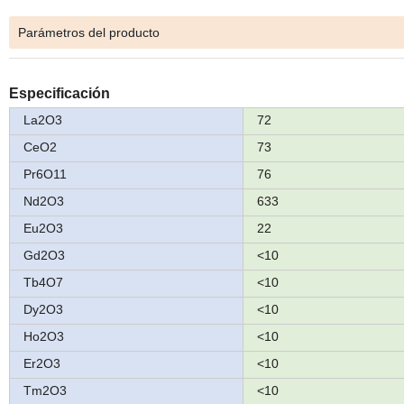
Parámetros del producto
Especificación
La2O3
72
CeO2
73
Pr6O11
76
Nd2O3
633
Eu2O3
22
Gd2O3
<10
Tb4O7
<10
Dy2O3
<10
Ho2O3
<10
Er2O3
<10
Tm2O3
<10