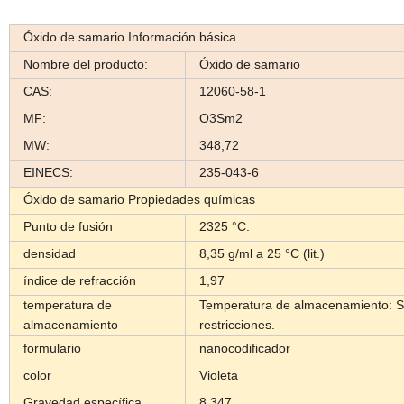
Óxido de samario Información básica
Nombre del producto:
Óxido de samario
CAS:
12060-58-1
MF:
O3Sm2
MW:
348,72
EINECS:
235-043-6
Óxido de samario Propiedades químicas
Punto de fusión
2325 °C.
densidad
8,35 g/ml a 25 °C (lit.)
índice de refracción
1,97
temperatura de
Temperatura de almacenamiento: S
almacenamiento
restricciones.
formulario
nanocodificador
color
Violeta
Gravedad específica
8,347