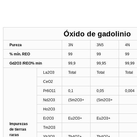
Óxido de gadolini
Pureza
3N
3N5
4N
% mín. REO
99
99
99
Gd2O3 /REO% min
99,9
99,95
99,99
La2O3
Total
Total
Total
CeO2
Pr6O11
0,1
0,05
0,004
Nd2O3
(Sm2O3+
(Sm2O3+
Ho2O3
Er2O3
Eu2O3+
Eu2O3+
Impurezas
Tm2O3
de tierras
raras
Yb2O3
Tb4O7+
Tb4O7+