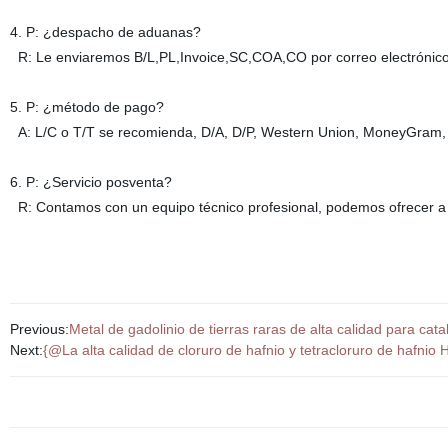
4. P: ¿despacho de aduanas?
R: Le enviaremos B/L,PL,Invoice,SC,COA,CO por correo electrónico
5. P: ¿método de pago?
A: L/C o T/T se recomienda, D/A, D/P, Western Union, MoneyGram, 
6. P: ¿Servicio posventa?
R: Contamos con un equipo técnico profesional, podemos ofrecer a 
Previous:
Metal de gadolinio de tierras raras de alta calidad para cata
Next:
{@La alta calidad de cloruro de hafnio y tetracloruro de hafnio