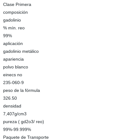
Clase Primera
composición
gadolinio
% mín. reo
99%
aplicación
gadolinio metálico
apariencia
polvo blanco
einecs no
235-060-9
peso de la fórmula
326.50
densidad
7,407g/cm3
pureza ( gd2o3/ reo)
99%-99.999%
Paquete de Transporte