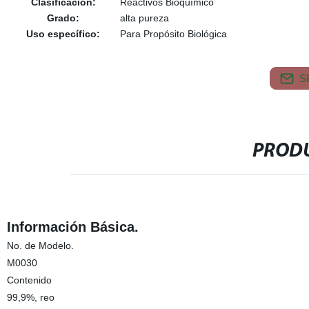
Clasificación:
Reactivos Bioquímico
Grado:
alta pureza
Uso específico:
Para Propósito Biológica
S
PRODU
Información Básica.
No. de Modelo.
M0030
Contenido
99,9%, reo