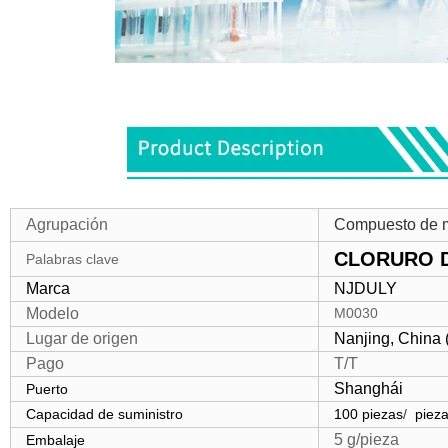
Agrupación
Compuesto de me
CLORURO D
Palabras clave
Marca
NJDULY
Modelo
M0030
Lugar de origen
Nanjing, China 
Pago
T/T
Shanghái
Puerto
Capacidad de suministro
100 piezas
/
pieza
5 g/pieza
Embalaje