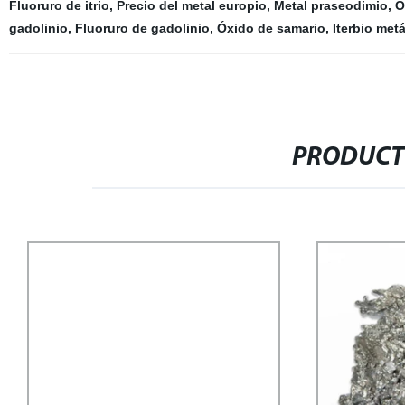
Fluoruro de itrio
,
Precio del metal europio
,
Metal praseodimio
,
Ó
gadolinio
,
Fluoruro de gadolinio
,
Óxido de samario
,
Iterbio metá
PRODUCT