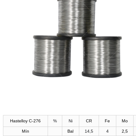
Hastelloy C-276
%
Ni
CR
Fe
Mo
Mín
Bal
14,5
4
2,5