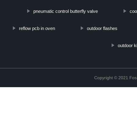
pneumatic control butterfly valve
coo
reflow pcb in oven
outdoor flashes
outdoor k
Copyright © 2021 Fosh