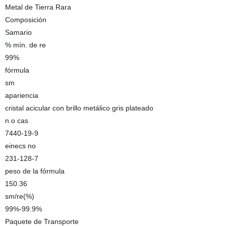
Metal de Tierra Rara
Composición
Samario
% mín. de re
99%
fórmula
sm
apariencia
cristal acicular con brillo metálico gris plateado
n.o cas
7440-19-9
einecs no
231-128-7
peso de la fórmula
150.36
sm/re(%)
99%-99.9%
Paquete de Transporte