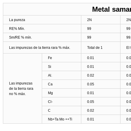
Metal sam
La pureza
2N
2N
RE% Mín.
99
99
Sm/RE % mín.
99
99
Las impurezas de la tierra rara % máx.
Total de 1
El 
Fe
0.01
0.
Si
0.01
0.
Al.
0.02
0.
Las impurezas
Ca
0.05
0.
de la tierra rara
Mg
0.01
0.
no % máx.
Cl-
0.05
0.
C
0.02
0.
Nb+Ta Mo ++Ti
0.01
0.