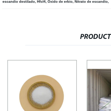
escandio destilado
,
Hfcl4
,
Óxido de erbio
,
Nitrato de escandio
,
PRODUCT