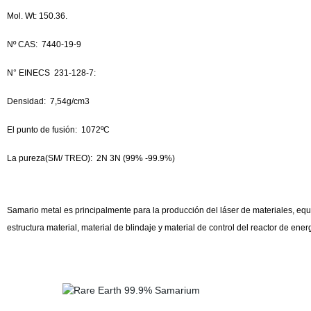
Mol. Wt: 150.36.
Nº CAS:
7440-19-9
N° EINECS
231-128-7:
Densidad:
7,54g/cm3
El punto de fusión:
1072ºC
La pureza(SM/ TREO):
2N 3N (99% -99.9%)
Samario metal es principalmente para la producción del láser de materiales, eq
estructura material, material de blindaje y material de control del reactor de ene