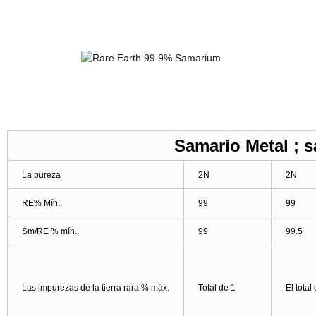
Samario Metal ; 
La pureza
2N
2N
RE% Mín.
99
99
Sm/RE % mín.
99
99.5
Las impurezas de la tierra rara % máx.
Total de 1
El total