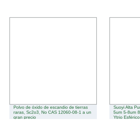
Polvo de óxido de escandio de tierras
Suoyi Alta P
raras, Sc2o3, No CAS 12060-08-1 a un
5um 5-8um 8
gran precio
Ytrio Esféri
Óptico