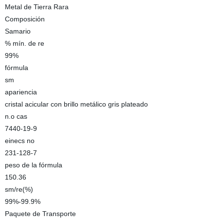
Metal de Tierra Rara
Composición
Samario
% mín. de re
99%
fórmula
sm
apariencia
cristal acicular con brillo metálico gris plateado
n.o cas
7440-19-9
einecs no
231-128-7
peso de la fórmula
150.36
sm/re(%)
99%-99.9%
Paquete de Transporte