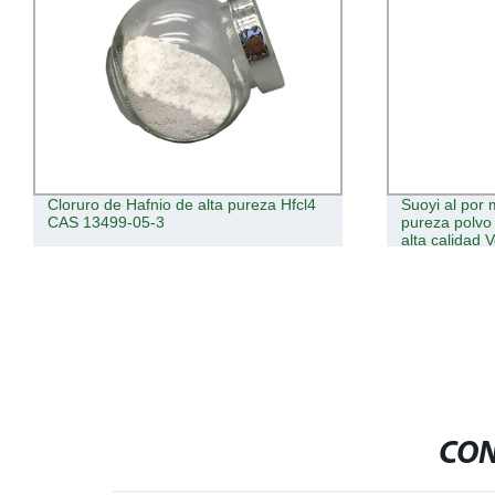
Cloruro de Hafnio de alta pureza Hfcl4
Suoyi al por
CAS 13499-05-3
pureza polvo
alta calidad 
tierras raras
Precio de fáb
Microscopio
CON