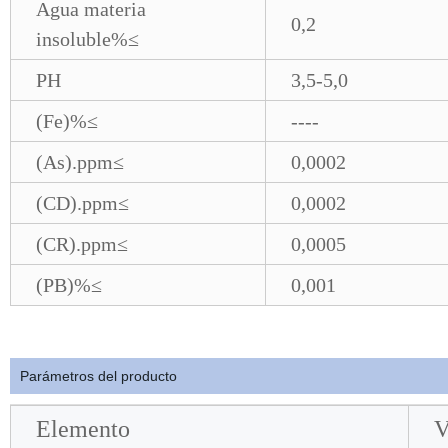
Agua materia
0,2
insoluble%≤
PH
3,5-5,0
(Fe)%≤
----
(As).ppm≤
0,0002
(CD).ppm≤
0,0002
(CR).ppm≤
0,0005
(PB)%≤
0,001
Parámetros del producto
Elemento
V