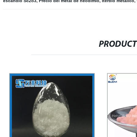
escandio Sc2o3
,
Precio del metal de neodimio
,
Iterbio metálico
,
PRODUCT