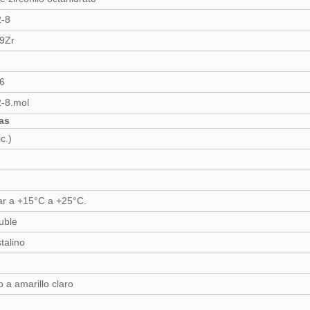
2-8
9Zr
6
-8.mol
cas
c.)
r a +15°C a +25°C.
uble
stalino
 a amarillo claro