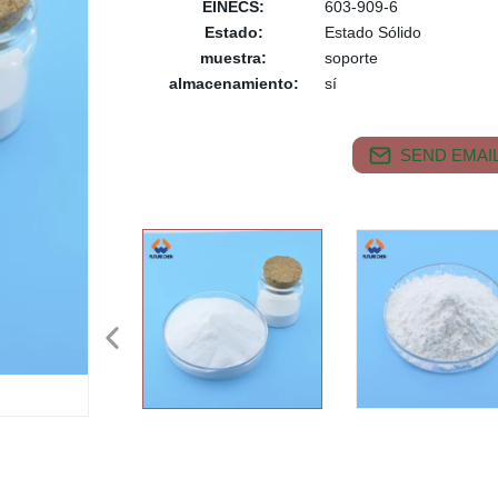
EINECS:
603-909-6
Estado:
Estado Sólido
muestra:
soporte
almacenamiento:
sí
SEND EMAIL