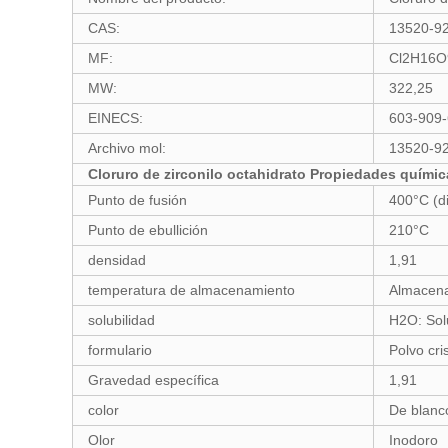
CAS:
13520-9
MF:
Cl2H16O
MW:
322,25
EINECS:
603-909-
Archivo mol:
13520-92
Cloruro de zirconilo octahidrato Propiedades quími
Punto de fusión
400°C (di
Punto de ebullición
210°C
densidad
1,91
temperatura de almacenamiento
Almacena
solubilidad
H2O: Sol
formulario
Polvo cri
Gravedad específica
1,91
color
De blanco
Olor
Inodoro