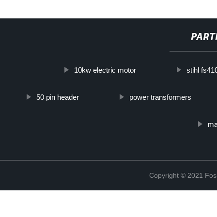
PART
10kw electric motor
stihl fs410
50 pin header
power transformers
mac
Copyright © 2021 Fosh