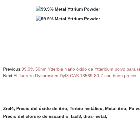
Previous:
99,9% 50nm Ytterbia Nano óxido de Ytterbium polvo para 
Next:
El fluoruro Dysprosium Dyf3 CAS 13569-80-7 con buen precio.
Zrcl4
,
Precio del óxido de itrio
,
Terbio metálico
,
Metal itrio
,
Polv
Precio del cloruro de escandio
,
lacl3
,
dios-metal
,