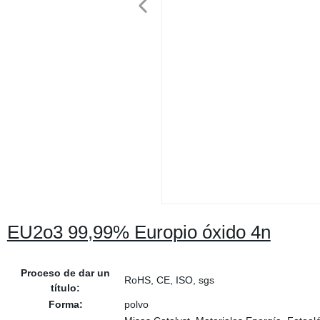
EU2o3 99,99% Europio óxido 4n
Proceso de dar un
RoHS, CE, ISO, sgs
título:
Forma:
polvo