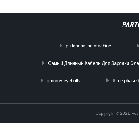
PART
pu laminating machine
Самый Длинный Кабель Для Зарядки Эл
gummy eyeballs
three phase 
Copyright © 2021 Fosh