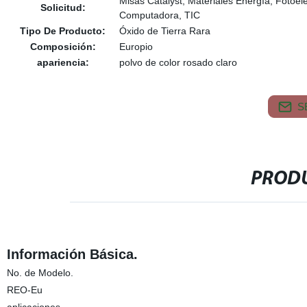
Misas Catalyst, Materiales Energía, Fotoel
Solicitud:
Computadora, TIC
Tipo De Producto:
Óxido de Tierra Rara
Composición:
Europio
apariencia:
polvo de color rosado claro
S
PRODU
Información Básica.
No. de Modelo.
REO-Eu