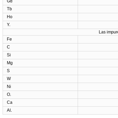
Gd
Tb
Ho
Y.
Las impur
Fe
C
Si
Mg
S
W
Ni
O.
Ca
Al.