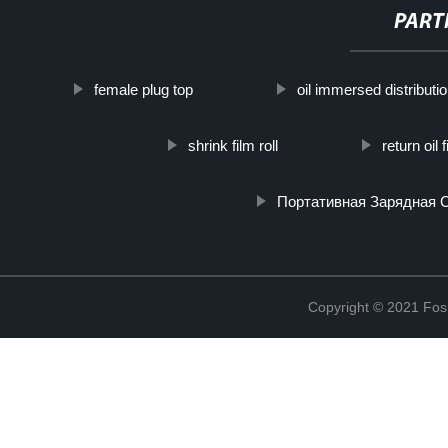
PART
female plug top
oil immersed distributi
shrink film roll
return oil f
Портативная Зарядная 
Copyright © 2021 Fosh