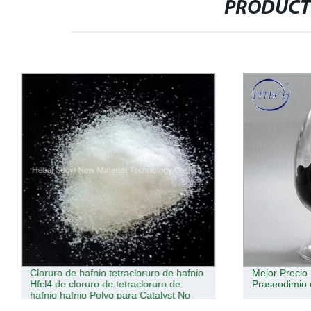
PRODUCT
Cloruro de hafnio tetracloruro de hafnio
Mejor Precio
Hfcl4 de cloruro de tetracloruro de
Praseodimio 
hafnio hafnio Polvo para Catalyst No
CAS 13499-05-3