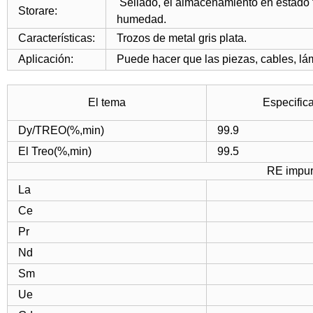
Sellado, el almacenamiento en estado f
Storare:
humedad.
Características:
Trozos de metal gris plata.
Aplicación:
Puede hacer que las piezas, cables, lám
El tema
Especific
Dy/TREO(%,min)
99.9
El Treo(%,min)
99.5
RE impu
La
Ce
Pr
Nd
Sm
Ue