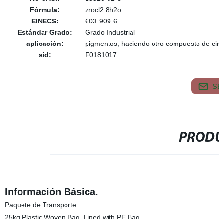
Fórmula:
zrocl2.8h2o
EINECS:
603-909-6
Estándar Grado:
Grado Industrial
aplicación:
pigmentos, haciendo otro compuesto de ci
sid:
F0181017
S
PRODU
Información Básica.
Paquete de Transporte
25kg Plastic Woven Bag, Lined with PE Bag