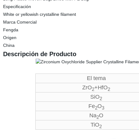
Especificación
White or yellowish crystalline filament
Marca Comercial
Fengda
Origen
China
Descripción de Producto
El tema
ZrO
+HfO
2
2
SiO
2
Fe
O
2
3
Na
O
2
TiO
2