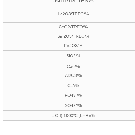
Pr6O11
/TREO min /%
La2O3
/TREO/%
CeO2
/TREO/%
Sm2O3
/TREO/%
Fe2O3
/%
SiO2
/%
Cao/%
Al2O3
/%
-
CL
/%
-
PO43
/%
-
SO42
/%
L.O.I( 1000ºC ,LHR)/%