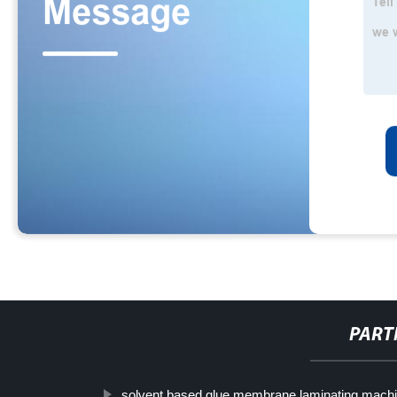
PART
solvent based glue membrane laminating mach