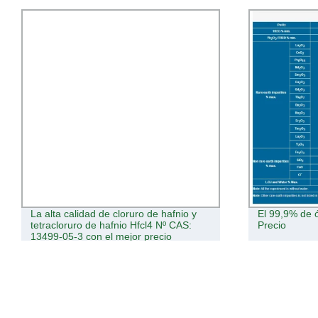
El 99,9% de óxido Ytterbium yb2o3
Polvo de puli
Precio
nano CeO2 sin