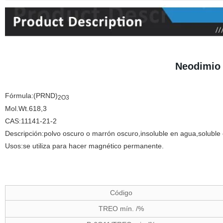
Neodimio 
Fórmula:(PRND)
2O3
Mol.Wt.618,3
CAS:11141-21-2
Descripción:polvo oscuro o marrón oscuro,insoluble en agua,soluble 
Usos:se utiliza para hacer magnético permanente.
Código
TREO mín. /%