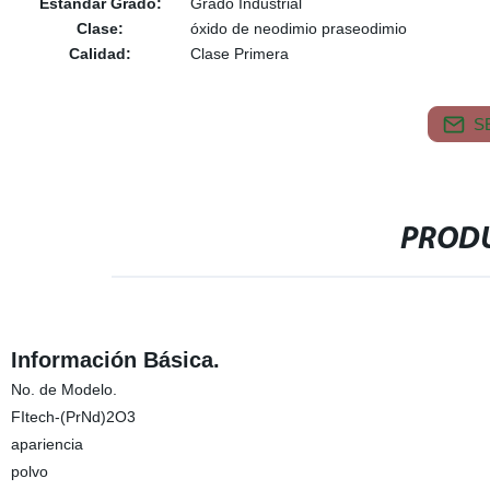
Estándar Grado:
Grado Industrial
Clase:
óxido de neodimio praseodimio
Calidad:
Clase Primera
S
PRODU
Información Básica.
No. de Modelo.
FItech-(PrNd)2O3
apariencia
polvo