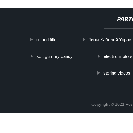
PART
oil and filter
Типы Кабелей Управ
soft gummy candy
electric motors
storing videos
Copyright © 2021 Fosh