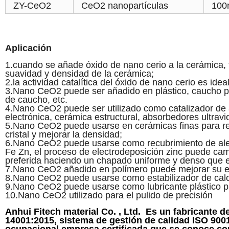
ZY-CeO2
CeO2 nanopartículas
100
Aplicación
1.cuando se añade óxido de nano cerio a la cerámica,
suavidad y densidad de la cerámica;
2.la actividad catalítica del óxido de nano cerio es ide
3.Nano CeO2 puede ser añadido en plástico, caucho para
de caucho, etc.
4.Nano CeO2 puede ser utilizado como catalizador de al
electrónica, cerámica estructural, absorbedores ultravio
5.Nano CeO2 puede usarse en cerámicas finas para reduc
cristal y mejorar la densidad;
6.Nano CeO2 puede usarse como recubrimiento de alea
Fe Zn, el proceso de electrodeposición zinc puede cambia
preferida haciendo un chapado uniforme y denso que es
7.Nano CeO2 añadido en polímero puede mejorar su est
8.Nano CeO2 puede usarse como estabilizador de calor
9.Nano CeO2 puede usarse como lubricante plástico par
10.Nano CeO2 utilizado para el pulido de precisión
Anhui Fitech material Co. , Ltd. Es un fabricante 
14001:2015, sistema de gestión de calidad ISO 9001