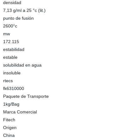
densidad
7,13 g/ml a 25 °c (lit.)
punto de fusión
2600°c
mw
172.115
estabilidad
estable
solubilidad en agua
insoluble
rtecs
fk6310000
Paquete de Transporte
1kg/Bag
Marca Comercial
Fitech
Origen
China