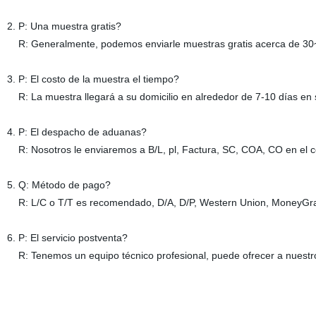
2. P: Una muestra gratis?
R: Generalmente, podemos enviarle muestras gratis acerca de 30~5
3. P: El costo de la muestra el tiempo?
R: La muestra llegará a su domicilio en alrededor de 7-10 días en si
4. P: El despacho de aduanas?
R: Nosotros le enviaremos a B/L, pl, Factura, SC, COA, CO en el co
5. Q: Método de pago?
R: L/C o T/T es recomendado, D/A, D/P, Western Union, MoneyGram
6. P: El servicio postventa?
R: Tenemos un equipo técnico profesional, puede ofrecer a nuestros