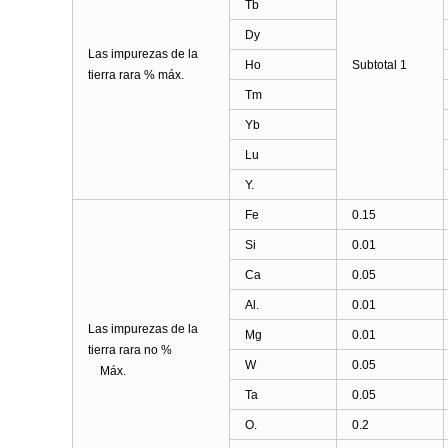
Tb
Dy
Las impurezas de la
Ho
Subtotal 1
tierra rara % máx.
Tm
Yb
Lu
Y.
Fe
0.15
Si
0.01
Ca
0.05
Al.
0.01
Las impurezas de la
Mg
0.01
tierra rara no %
W
0.05
Máx.
Ta
0.05
O.
0.2