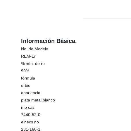
Información Básica.
No. de Modelo.
REM-Er
% mín. de re
99%
fórmula
erbio
apariencia
plata metal blanco
n.o cas
7440-52-0
einecs no
231-160-1