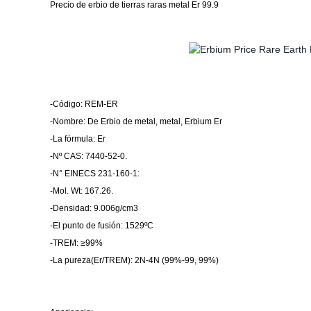
Precio de erbio de tierras raras metal Er 99.9
-Código: REM-ER
-Nombre: De Erbio de metal, metal, Erbium Er
-La fórmula: Er
-Nº CAS: 7440-52-0.
-N° EINECS 231-160-1:
-Mol. Wt: 167.26.
-Densidad: 9.006g/cm3
-El punto de fusión: 1529ºC
-TREM: ≥99%
-La pureza(Er/TREM): 2N-4N (99%-99, 99%)