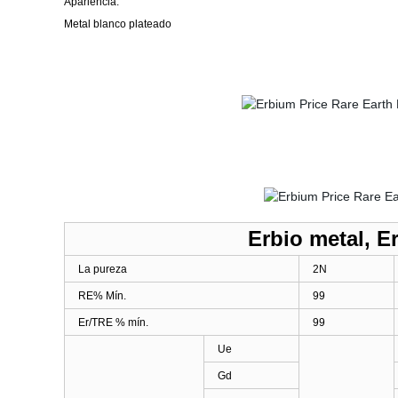
Apariencia:
Metal blanco plateado
Erbio metal, 
La pureza
2N
RE% Mín.
99
Er/TRE % mín.
99
Ue
Gd