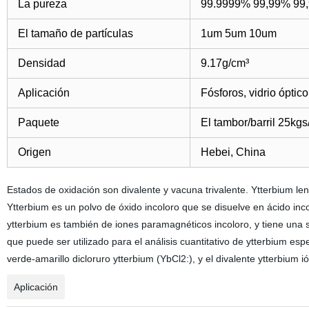
La pureza
99.9999% 99,99% 99
El tamaño de partículas
1um 5um 10um
Densidad
9.17g/cm³
Aplicación
Fósforos, vidrio óptic
Paquete
El tambor/barril 25kgs
Origen
Hebei, China
Estados de oxidación son divalente y vacuna trivalente. Ytterbium l
Ytterbium es un polvo de óxido incoloro que se disuelve en ácido inco
ytterbium es también de iones paramagnéticos incoloro, y tiene una s
que puede ser utilizado para el análisis cuantitativo de ytterbium esp
verde-amarillo dicloruro ytterbium (YbCl2:), y el divalente ytterbium 
Aplicación