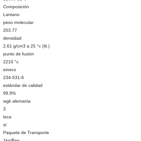
Composición
Lantano
peso molecular
203.77
densidad
2,61 g/cm3 a 25 °c (lit.)
punto de fusión
2210 °c
einecs
234-531-6
estándar de calidad
99,9%
wgk alemania
3
tsca
sí
Paquete de Transporte
1kg/Bag