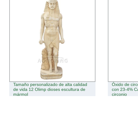
Óxido de circonio de la mejor calidad
CAS 12036-44
con 23-4% CAS 1314-99 dióxido de
TM2o3 polvo 
circonio