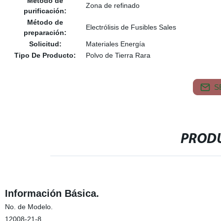
Método de
Zona de refinado
purificación:
Método de
Electrólisis de Fusibles Sales
preparación:
Solicitud:
Materiales Energía
Tipo De Producto:
Polvo de Tierra Rara
S
PRODU
Información Básica.
No. de Modelo.
12008-21-8