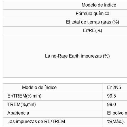
Modelo de índice
Fórmula química
El total de tierras raras (%)
Er/RE(%)
La no-Rare Earth impurezas (%)
Modelo de índice
Er.2N5
Er/TREM(%,min)
99.5
TREM(%,min)
99.0
Apariencia
El polvo 
Las impurezas de RE/TREM
%(Máx.).