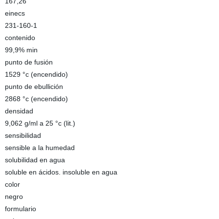
167,26
einecs
231-160-1
contenido
99,9% min
punto de fusión
1529 °c (encendido)
punto de ebullición
2868 °c (encendido)
densidad
9,062 g/ml a 25 °c (lit.)
sensibilidad
sensible a la humedad
solubilidad en agua
soluble en ácidos. insoluble en agua
color
negro
formulario