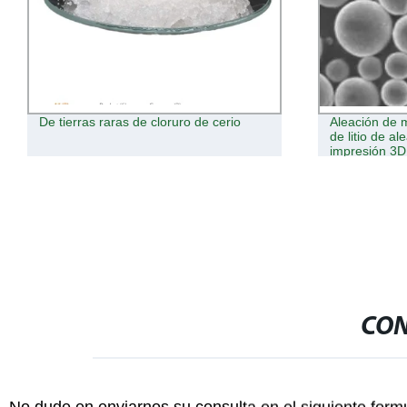
rio
Aleación de magnesio en polvo 9 Mg-Li
9
de litio de aleación de polvo para la
1
impresión 3D Areospace
Pulvimetalurgia batería
CON
No dude en enviarnos su consulta en el siguiente form