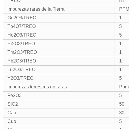
TREO
81
Impurezas raras de la Tierra
PPM
Gd2O3/TREO
1
Tb4O7/TREO
5
Ho2O3/TREO
5
Er2O3/TREO
1
Tm2O3/TREO
1
Yb2O3/TREO
1
Lu2O3/TREO
1
Y2O3/TREO
5
Impurezas terrestres no raras
Ppm
Fe2O3
5
SiO2
50
Cao
30
Cuo
5