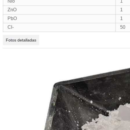
Nio
1
ZnO
1
PbO
1
CI-
50
Fotos detalladas