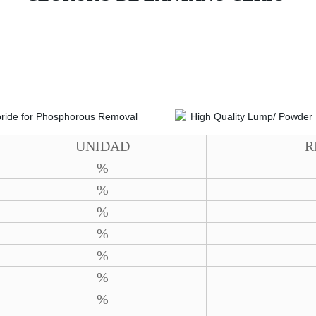
UNIDAD
R
%
%
%
%
%
%
%