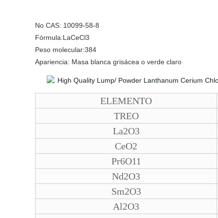
No CAS:
10099-58-8
Fórmula:
LaCeCl3
Peso molecular:384
Apariencia:
Masa blanca grisácea o verde claro
ELEMENTO
TREO
La2O3
CeO2
Pr6O11
Nd2O3
Sm2O3
Al2O3