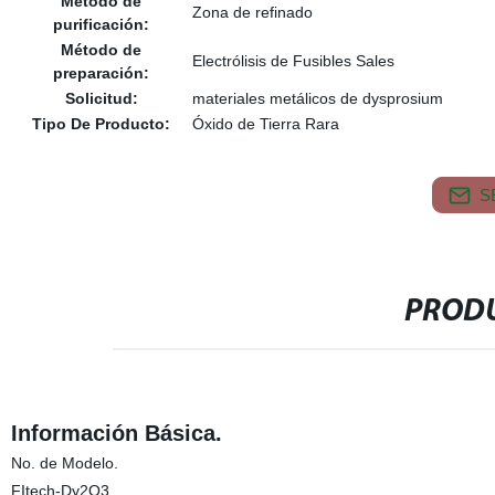
Método de
Zona de refinado
purificación:
Método de
Electrólisis de Fusibles Sales
preparación:
Solicitud:
materiales metálicos de dysprosium
Tipo De Producto:
Óxido de Tierra Rara
S
PRODU
Información Básica.
No. de Modelo.
FItech-Dy2O3