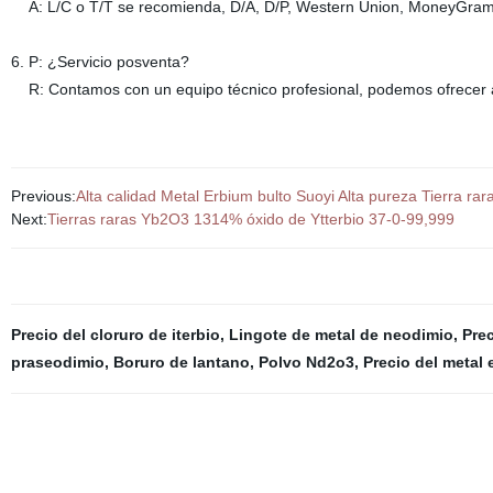
A: L/C o T/T se recomienda, D/A, D/P, Western Union, MoneyGram,
6. P: ¿Servicio posventa?
R: Contamos con un equipo técnico profesional, podemos ofrecer a 
Previous:
Alta calidad Metal Erbium bulto Suoyi Alta pureza Tierra r
Next:
Tierras raras Yb2O3 1314% óxido de Ytterbio 37-0-99,999
Precio del cloruro de iterbio
,
Lingote de metal de neodimio
,
Prec
praseodimio
,
Boruro de lantano
,
Polvo Nd2o3
,
Precio del metal 