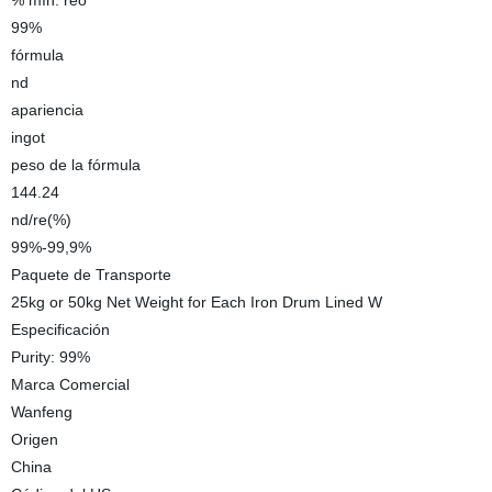
% mín. reo
99%
fórmula
nd
apariencia
ingot
peso de la fórmula
144.24
nd/re(%)
99%-99,9%
Paquete de Transporte
25kg or 50kg Net Weight for Each Iron Drum Lined W
Especificación
Purity: 99%
Marca Comercial
Wanfeng
Origen
China