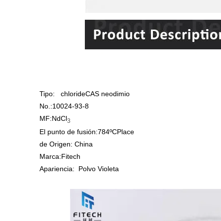
Tipo:
chlorideCAS neodimio
No.:
10024-93-8
MF:
NdCl
3
El punto de fusión:784
ºCPlace
de Origen: China
Marca:Fitech
Apariencia:
Polvo Violeta