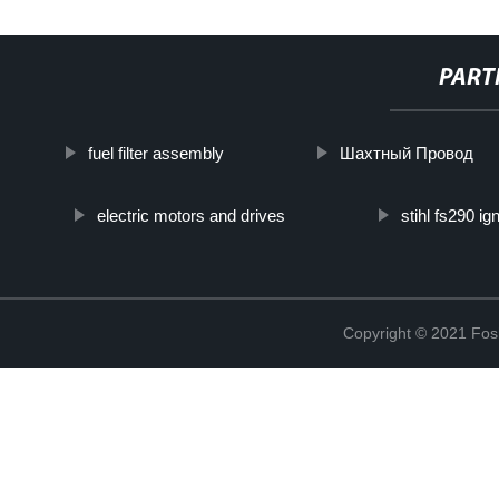
PART
fuel filter assembly
Шахтный Провод
electric motors and drives
stihl fs290 ign
Copyright © 2021 Fosh