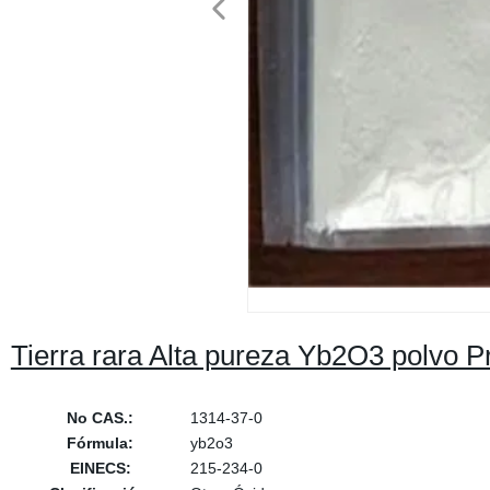
Tierra rara Alta pureza Yb2O3 polvo P
No CAS.:
1314-37-0
Fórmula:
yb2o3
EINECS:
215-234-0