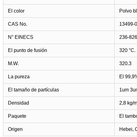
El color
Polvo b
CAS No.
13499-0
N° EINECS
236-826
El punto de fusión
320 °C.
M.W.
320.3
La pureza
El 99,9
El tamaño de partículas
1um 3u
Densidad
2,8 kg/m
Paquete
El tambo
Origen
Hebei, 