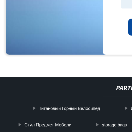
PART
Титановый Горный Велосипед
Стул Предмет Мебели
storage bags