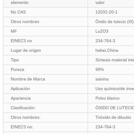
elemento
valor
No CAS
12032-20-1
Otros nombres
Óxido de lutecio (II
MF
Lu2O3
EINECS no
234-764-3
Lugar de origen
hebei,China
Tipo
Síntesis material in
Pureza
99%
Nombre de Marca
saixina
Aplicación
Uso químico/de inve
Apariencia
Polvo blanco
Clasificación:
ÓXIDO DE LUTECI
Otros nombres:
Trióxido de diluutio
EINECS no:
234-764-3