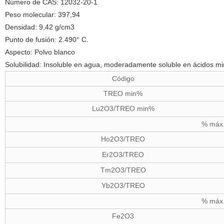
Número de CAS: 12032-20-1
Peso molecular: 397,94
Densidad: 9,42 g/cm3
Punto de fusión: 2.490° C.
Aspecto: Polvo blanco
Solubilidad: Insoluble en agua, moderadamente soluble en ácidos mi
Código
TREO min%
Lu2O3
/TREO min%
% máx
Ho2O3
/TREO
Er2O3
/TREO
Tm2O3
/TREO
Yb2O3
/TREO
% máx
Fe2O3