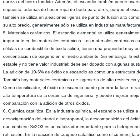
dureza del hierro fundido. Además, el escandio también puede usars
supuesto, además de hacer ropa de boda para otros, porque el escand
también se utiliza en aleaciones ligeras de punto de fusión alto com
su alto precio, generalmente sólo se utiliza en industrias manufactur
5. Materiales cerámicos. El escandio elemental se utiliza generalm
importante en los materiales cerámicos. Los materiales cerámicos co
células de combustible de óxido sólido, tienen una propiedad muy esp
concentración de oxígeno en el medio ambiente. Sin embargo, la estr
estable y no tiene valor industrial; debe ser dopado con algunas sus
La adición de 10-6% de óxido de escandio es como una estructura de
También hay materiales cerámicos de ingeniería de alta resistencia y 
Como densificador, el óxido de escandio puede generar la fase refrac
alta temperatura de la cerámica de ingeniería, y puede mejorar mejor
comparación con la adición de otros óxidos.
6. Química catalítica. En la industria química, el escandio se utiliz
desoxigenación del etanol o isopropanol, la descomposición del ácido a
que contiene Sc2O3 es un catalizador importante para la hidrogenació
refinación. En la reacción de craqueo catalítico como el cumeno, la a