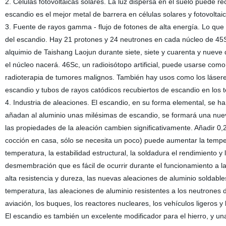
2. Células fotovoltaicas solares. La luz dispersa en el suelo puede 
escandio es el mejor metal de barrera en células solares y fotovoltaic
3. Fuente de rayos gamma - flujo de fotones de alta energía. Lo que
del escandio. Hay 21 protones y 24 neutrones en cada núcleo de 45
alquimio de Taishang Laojun durante siete, siete y cuarenta y nueve
el núcleo nacerá. 46Sc, un radioisótopo artificial, puede usarse c
radioterapia de tumores malignos. También hay usos como los láseres de
escandio y tubos de rayos catódicos recubiertos de escandio en los t
4. Industria de aleaciones. El escandio, en su forma elemental, se h
añadan al aluminio unas milésimas de escandio, se formará una nueva
las propiedades de la aleación cambien significativamente. Añadir 0,
cocción en casa, sólo se necesita un poco) puede aumentar la temperat
temperatura, la estabilidad estructural, la soldadura el rendimiento 
desmembración que es fácil de ocurrir durante el funcionamiento a l
alta resistencia y dureza, las nuevas aleaciones de aluminio soldable
temperatura, las aleaciones de aluminio resistentes a los neutrones de
aviación, los buques, los reactores nucleares, los vehículos ligeros y
El escandio es también un excelente modificador para el hierro, y u