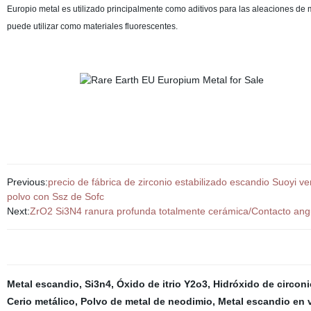
Europio metal es utilizado principalmente como aditivos para las aleaciones de me
puede utilizar como materiales fluorescentes.
Previous:
precio de fábrica de zirconio estabilizado escandio Suoyi ve
polvo con Ssz de Sofc
Next:
ZrO2 Si3N4 ranura profunda totalmente cerámica/Contacto angu
Metal escandio
,
Si3n4
,
Óxido de itrio Y2o3
,
Hidróxido de circoni
Cerio metálico
,
Polvo de metal de neodimio
,
Metal escandio en 