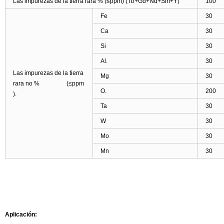
Las impurezas de la tierra rara % (
≤
ppm) (Tb+Gd+Nd+Sm+Y)
100
Fe
30
Ca
30
Si
30
Al.
30
Las impurezas de la tierra
Mg
30
rara no % (
≤
ppm
O.
200
).
Ta
30
W
30
Mo
30
Mn
30
Aplicación: