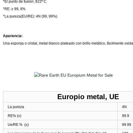
*El punto de fusión: 822º C.
*RE: ≥ 99, 9%
*La pureza(EU/RE): 4N (99, 99%)
Apariencia:
Una esponja o cristal, metal blanco plateado con brillo metálico, fácilmente oxida
Europio metal, UE
La pureza
4N
RE% (
≥
)
99.9
Ue/RE % (
≥
)
99.99