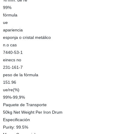
% mín. de re
99%
fórmula
ue
apariencia
esponja o cristal metálico
n.o cas
7440-53-1
einecs no
231-161-7
peso de la fórmula
151.96
ue/re(%)
99%-99,9%
Paquete de Transporte
50kg Net Weight Per Iron Drum
Especificación
Purity: 99.5%