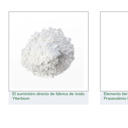
El suministro directo de fábrica de óxido
Elemento tie
Ytterbium
Praseodimio 