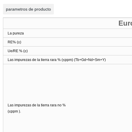
parametros de producto
Eur
La pureza
RE% (
≥
)
Ue/RE % (
≥
)
Las impurezas de la tierra rara % (
≤
ppm) (Tb+Gd+Nd+Sm+Y)
Las impurezas de la tierra rara no %
(
≤
ppm ).