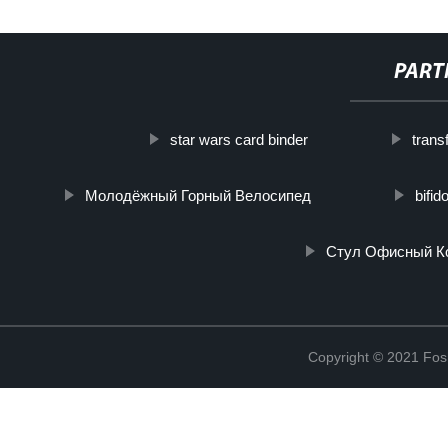
PART
star wars card binder
transf
Молодёжный Горный Велосипед
bifi
Стул Офисный К
Copyright © 2021 Fosh