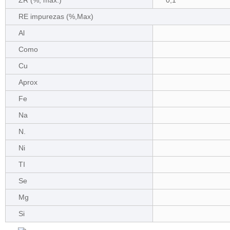
ZR (%, máx.)
0,1
RE impurezas (%,Max)
Al
Como
Cu
Aprox
Fe
Na
N.
Ni
TI
Se
Mg
Si