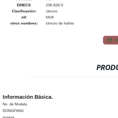
EINECS:
236-826-5
Clasificación:
cloruro
mf:
hfcl4
otros nombres:
cloruro de hafnio
S
PRODU
Información Básica.
No. de Modelo.
DONGFANG
pureza