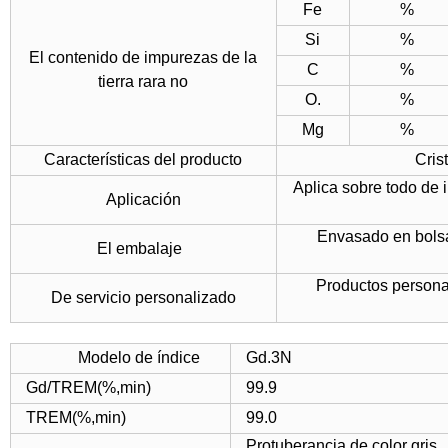
Fe
%
Si
%
El contenido de impurezas de la
C
%
tierra rara no
O.
%
Mg
%
Características del producto
Cris
Aplica sobre todo de 
Aplicación
Envasado en bolsa
El embalaje
Productos persona
De servicio personalizado
Modelo de índice
Gd.3N
Gd/TREM(%,min)
99.9
TREM(%,min)
99.0
Protuberancia de color gris