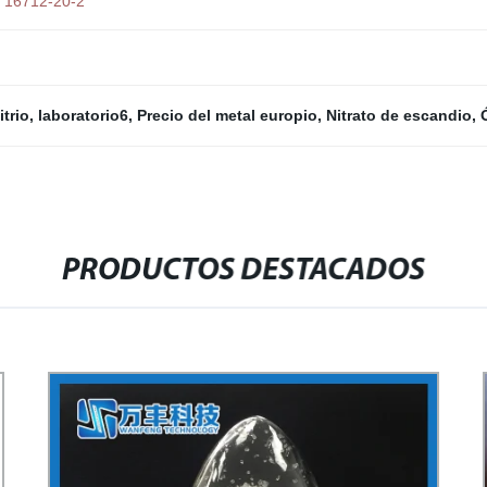
9% 16712-20-2
itrio
,
laboratorio6
,
Precio del metal europio
,
Nitrato de escandio
,
PRODUCTOS DESTACADOS