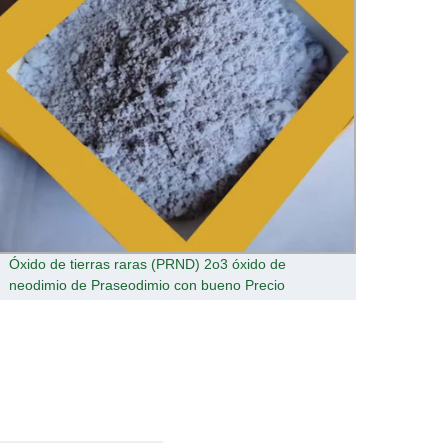
Óxido de tierras raras (PRND) 2o3 óxido de
El mej
neodimio de Praseodimio con bueno Precio
neodi