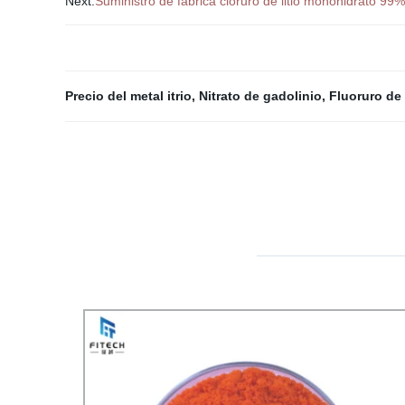
Next:
Suministro de fábrica cloruro de litio monohidrato 9
Precio del metal itrio
,
Nitrato de gadolinio
,
Fluoruro de 