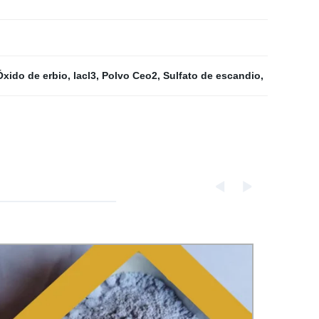
Óxido de erbio
,
lacl3
,
Polvo Ceo2
,
Sulfato de escandio
,