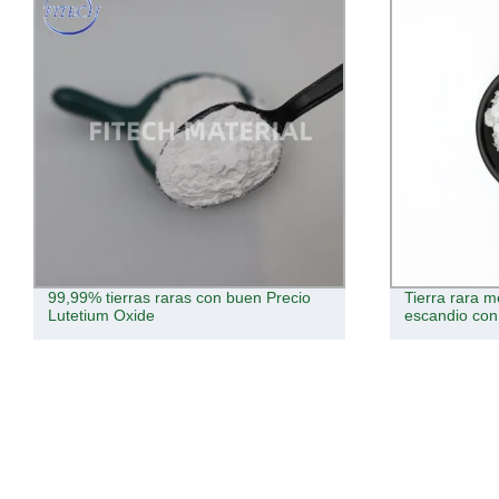
Tierra rara mejor Precio cloruro de
Tw02 Boron N
escandio con Sccl3% de pureza 99,9
apuesta 15-