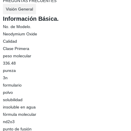
PREGUNTAS FRECUENTES
Visión General
Información Básica.
No. de Modelo.
Neodymium Oxide
Calidad
Clase Primera
peso molecular
336.48
pureza
3n
formulario
polvo
solubilidad
insoluble en agua
fórmula molecular
nd2o3
punto de fusión