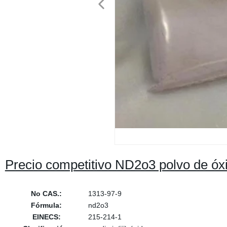
Precio competitivo ND2o3 polvo de óx
No CAS.:
1313-97-9
Fórmula:
nd2o3
EINECS:
215-214-1