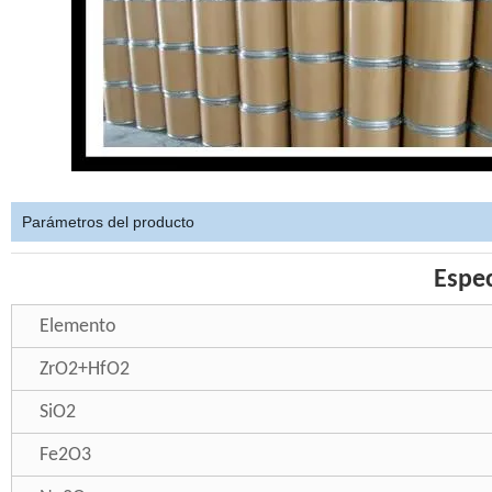
Parámetros del producto
Espec
Elemento
ZrO2+HfO2
SiO2
Fe2O3