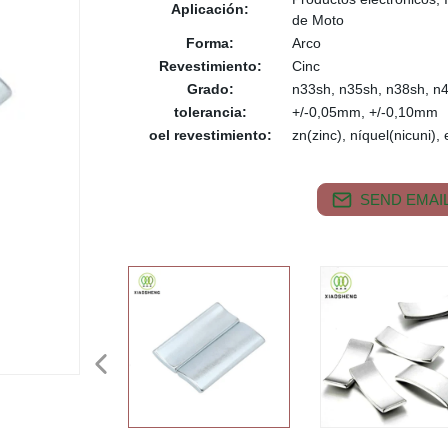
Aplicación:
de Moto
Forma:
Arco
Revestimiento:
Cinc
Grado:
n33sh, n35sh, n38sh, n
tolerancia:
+/-0,05mm, +/-0,10mm
oel revestimiento:
zn(zinc), níquel(nicuni),
SEND EMAIL