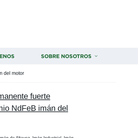
ENOS
SOBRE NOSOTROS
n del motor
manente fuerte
mio NdFeB imán del
Imán de Altavoz, Imán Industrial, Imán