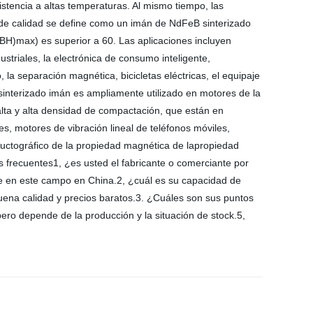
tencia a altas temperaturas. Al mismo tiempo, las
o de calidad se define como un imán de NdFeB sinterizado
(BH)max) es superior a 60. Las aplicaciones incluyen
striales, la electrónica de consumo inteligente,
la separación magnética, bicicletas eléctricas, el equipaje
 sinterizado imán es ampliamente utilizado en motores de la
lta y alta densidad de compactación, que están en
s, motores de vibración lineal de teléfonos móviles,
oductográfico de la propiedad magnética de lapropiedad
s frecuentes1, ¿es usted el fabricante o comerciante por
e en este campo en China.2, ¿cuál es su capacidad de
ena calidad y precios baratos.3. ¿Cuáles son sus puntos
o depende de la producción y la situación de stock.5,