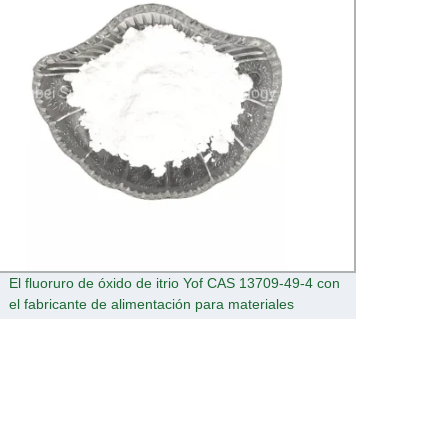
El fluoruro de óxido de itrio Yof CAS 13709-49-4 con
Sy 10
el fabricante de alimentación para materiales
de ele
luminiscentes