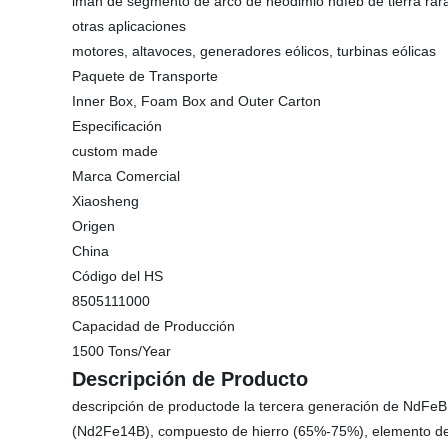
imán de segmento de arco de neodimio ndfeb de tierra rar
otras aplicaciones
motores, altavoces, generadores eólicos, turbinas eólicas
Paquete de Transporte
Inner Box, Foam Box and Outer Carton
Especificación
custom made
Marca Comercial
Xiaosheng
Origen
China
Código del HS
8505111000
Capacidad de Producción
1500 Tons/Year
Descripción de Producto
descripción de productode la tercera generación de NdFeB 
(Nd2Fe14B), compuesto de hierro (65%-75%), elemento de l