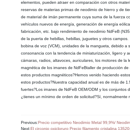
elementos, pueden atraer en comparación con otros materi
reservas de materias primas de neodimio de hierro y de ti
de material de imán permanente cuya suma de la fuerza coe
vehículos nuevos de energía, generación de energía eólica,
fabricación, etc. bajo rendimiento de neodimio NdFeB (N35 o
de la puerta de hebillas, hebillas, juguetes y otros campo
bobina de voz (VCM), unidades de la mangueta, debido a su
consonancia con la tendencia de miniaturización, ligero y 
cámaras, radios, altavoces, auriculares, los motores de la 
magnética de los imanes de NdFeBtaller de producción de gr
estos productos magnéticos?Hemos venido haciendo estos 
estos productos?Nuestra capacidad anual es de más de 1.5
fuertes?Los imanes de NdFeB OEM/ODM y los conjuntos de m
¿tienes un mínimo de orden de solicitud?Sí, normalmente 
Previous:
Precio competitivo Neodimio Metal 99,9%/ Neodim
Next:
El circonio oxicloruro Precio filamento cristalina 135