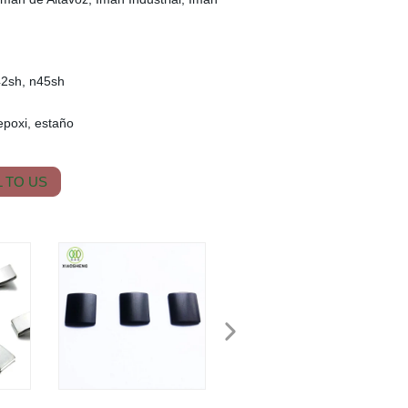
42sh, n45sh
 epoxi, estaño
 TO US