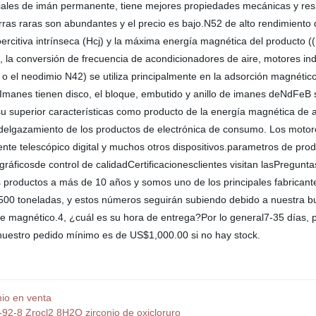
ales de imán permanente, tiene mejores propiedades mecánicas y resis
erras raras son abundantes y el precio es bajo.N52 de alto rendimient
rcitiva intrínseca (Hcj) y la máxima energía magnética del producto (
 la conversión de frecuencia de acondicionadores de aire, motores indu
 el neodimio N42) se utiliza principalmente en la adsorción magnético, 
s. Imanes tienen disco, el bloque, embutido y anillo de imanes deNdFeB
 superior características como producto de la energía magnética de a
adelgazamiento de los productos de electrónica de consumo. Los motore
lente telescópico digital y muchos otros dispositivos.parametros de pr
áficosde control de calidadCertificacionesclientes visitan lasPregunta
productos a más de 10 años y somos uno de los principales fabricant
00 toneladas, y estos números seguirán subiendo debido a nuestra bu
agnético.4, ¿cuál es su hora de entrega?Por lo general7-35 días, per
nuestro pedido mínimo es de US$1,000.00 si no hay stock.
io en venta
20-92-8 Zrocl2 8H2O zirconio de oxicloruro