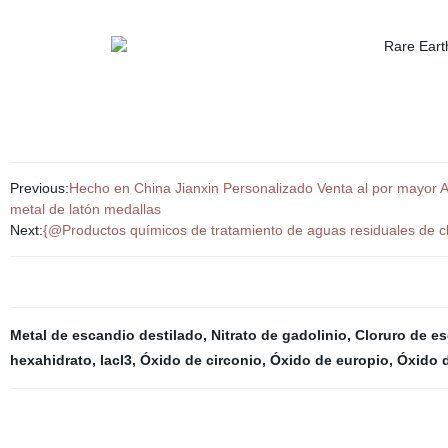
Previous:
Hecho en China Jianxin Personalizado Venta al por mayor A
metal de latón medallas
Next:
{@Productos químicos de tratamiento de aguas residuales de cl
Metal de escandio destilado
,
Nitrato de gadolinio
,
Cloruro de e
hexahidrato
,
lacl3
,
Óxido de circonio
,
Óxido de europio
,
Óxido 