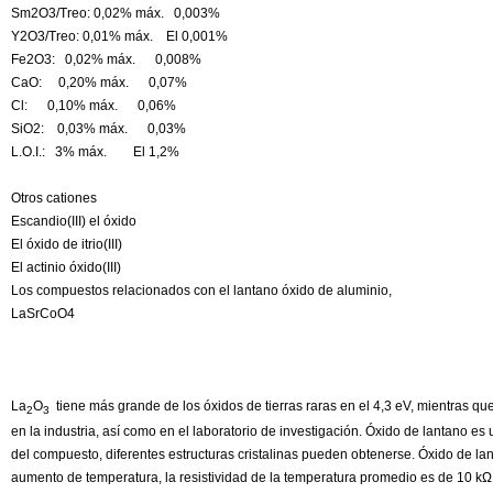
Sm2O3/Treo: 0,02% máx. 0,003%
Y2O3/Treo: 0,01% máx. El 0,001%
Fe2O3: 0,02% máx. 0,008%
CaO: 0,20% máx. 0,07%
Cl: 0,10% máx. 0,06%
SiO2: 0,03% máx. 0,03%
L.O.I.: 3% máx. El 1,2%
Otros cationes
Escandio(III) el óxido
El óxido de itrio(III)
El actinio óxido(III)
Los compuestos relacionados con el lantano óxido de aluminio,
LaSrCoO4
La
O
tiene más grande de los óxidos de tierras raras en el 4,3 eV, mientras que
2
3
en la industria, así como en el laboratorio de investigación. Óxido de lantano es
del compuesto, diferentes estructuras cristalinas pueden obtenerse. Óxido de la
aumento de temperatura, la resistividad de la temperatura promedio es de 10 kΩ