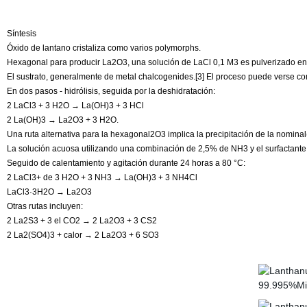
Síntesis
Óxido de lantano cristaliza como varios polymorphs.
Hexagonal para producir La2O3, una solución de LaCl 0,1 M3 es pulverizado en
El sustrato, generalmente de metal chalcogenides.[3] El proceso puede verse 
En dos pasos - hidrólisis, seguida por la deshidratación:
2 LaCl3 + 3 H2O → La(OH)3 + 3 HCl
2 La(OH)3 → La2O3 + 3 H2O.
Una ruta alternativa para la hexagonal2O3 implica la precipitación de la nomina
La solución acuosa utilizando una combinación de 2,5% de NH3 y el surfactante
Seguido de calentamiento y agitación durante 24 horas a 80 °C:
2 LaCl3+ de 3 H2O + 3 NH3 → La(OH)3 + 3 NH4Cl
LaCl3·3H2O → La2O3
Otras rutas incluyen:
2 La2S3 + 3 el CO2 → 2 La2O3 + 3 CS2
2 La2(SO4)3 + calor → 2 La2O3 + 6 SO3